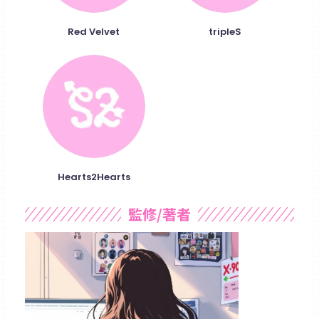
Red Velvet
tripleS
Hearts2Hearts
監修/著者