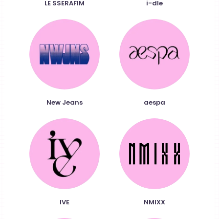
LE SSERAFIM
i-dle
New Jeans
aespa
IVE
NMIXX