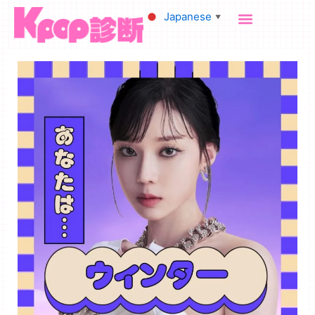
内
Japanese
▼
容
を
ス
キ
ッ
プ