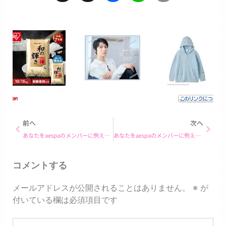
Link
Prev
Next
前へ
次へ
あなたをaespaのメンバーに例えると… ジゼル！
あなたをaespaのメンバーに例えると… ニンニン！
コメントする
メールアドレスが公開されることはありません。
※
が
付いている欄は必須項目です
こ