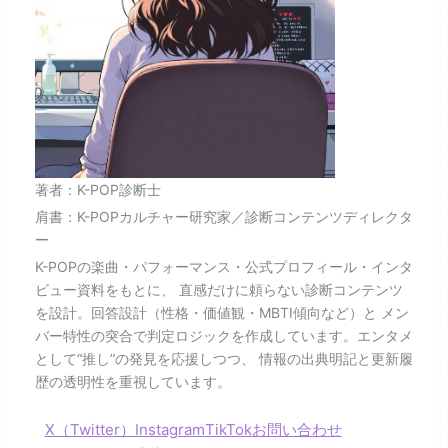
著者：K-POP診断士
肩書：K-POPカルチャー研究家／診断コンテンツディレクタ
ー
K-POPの楽曲・パフォーマンス・公式プロフィール・インタ
ビュー資料をもとに、 直感だけに頼らない診断コンテンツ
を設計。回答設計（性格・価値観・MBTI傾向など）と メン
バー特性の突合で判定ロジックを作成しています。エンタメ
として“推し”の発見を応援しつつ、 情報の出典明記と更新履
歴の透明性を重視しています。
X（Twitter）
Instagram
TikTok
お問い合わせ