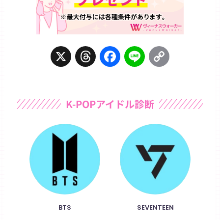
X
T
F
L
C
h
a
i
o
r
c
n
p
K-POPアイドル診断
e
e
e
y
a
b
L
d
o
i
s
o
n
k
k
BTS
SEVENTEEN