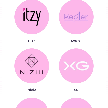
ITZY
Kep1er
NiziU
XG