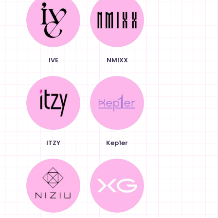
IVE
NMIXX
ITZY
Kep1er