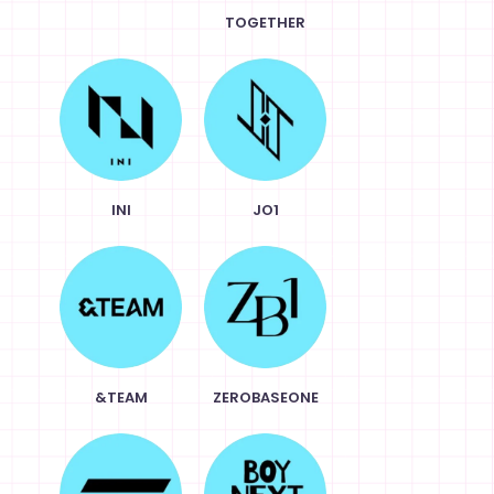
TOGETHER
INI
JO1
&TEAM
ZEROBASEONE