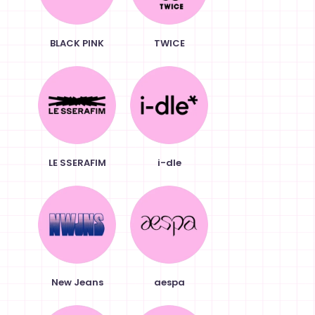
BLACK PINK
TWICE
LE SSERAFIM
i-dle
New Jeans
aespa