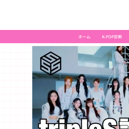
内
容
を
ス
キ
ホーム
K-POP診断
ッ
プ