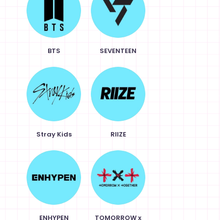
BTS
SEVENTEEN
Stray Kids
RIIZE
ENHYPEN
TOMORROW x