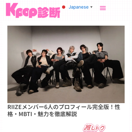
内
Japanese
▼
容
を
ス
キ
ッ
プ
RIIZEメンバー6人のプロフィール完全版！性
格・MBTI・魅力を徹底解説