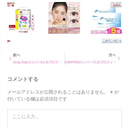
Prev
Next
前へ
次へ
Stray Kidsメンバー8人のプロフィール完全版！性格・MBTI・魅力を徹底解説
ENHYPENメンバー7人のプロフィール完全版！性格・MBTI・魅力を徹底解説
コメントする
メールアドレスが公開されることはありません。
※
が
付いている欄は必須項目です
こ
こ
に
入