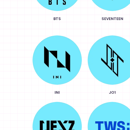
BTS
SEVENTEEN
INI
JO1