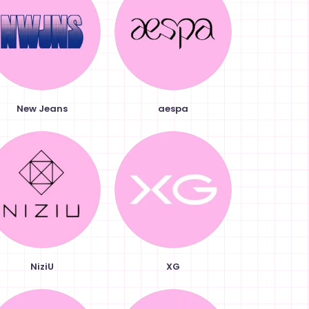
New Jeans
aespa
NiziU
XG