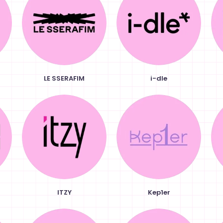
LE SSERAFIM
i-dle
ITZY
Kep1er