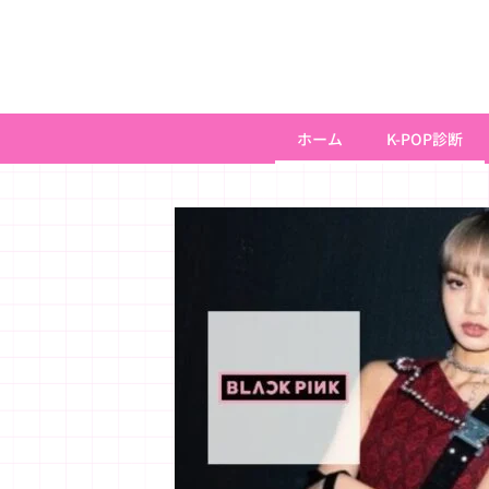
内
容
を
ス
キ
ホーム
K-POP診断
ッ
プ