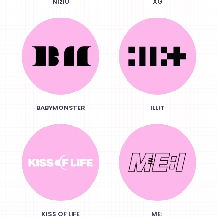
NiziU
XG
BABYMONSTER
ILLIT
KISS OF LIFE
ME:i