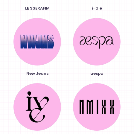
LE SSERAFIM
i-dle
New Jeans
aespa