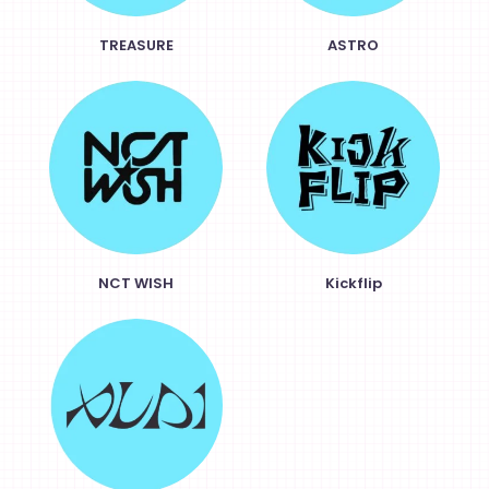
TREASURE
ASTRO
NCT WISH
Kickflip