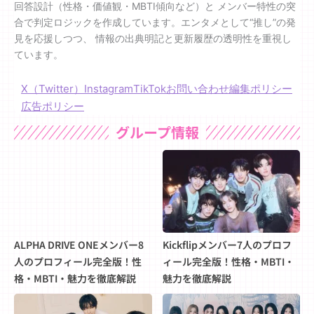
回答設計（性格・価値観・MBTI傾向など）と メンバー特性の突
合で判定ロジックを作成しています。エンタメとして“推し”の発
見を応援しつつ、 情報の出典明記と更新履歴の透明性を重視し
ています。
X（Twitter）
Instagram
TikTok
お問い合わせ
編集ポリシー
広告ポリシー
グループ情報
ALPHA DRIVE ONEメンバー8
Kickflipメンバー7人のプロフ
人のプロフィール完全版！性
ィール完全版！性格・MBTI・
格・MBTI・魅力を徹底解説
魅力を徹底解説