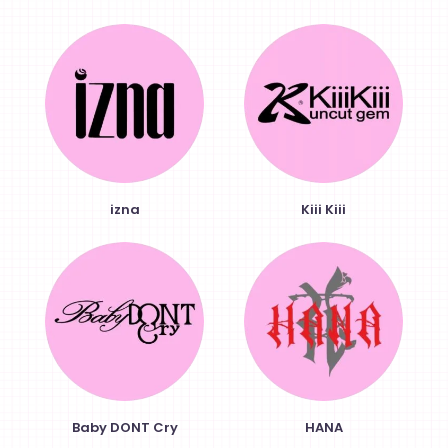
izna
Kiii Kiii
Baby DONT Cry
HANA