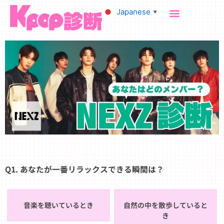
内
Japanese
▼
容
を
ス
キ
ッ
プ
Q1. あなたが一番リラックスできる瞬間は？
音楽を聴いているとき
自然の中を散歩していると
き