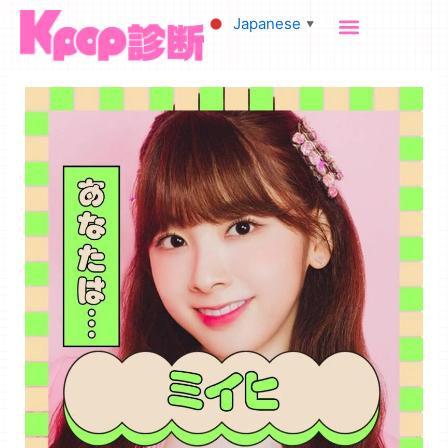
内
Japanese
▼
容
を
ス
キ
ッ
プ