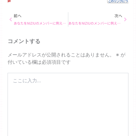
Prev
Next
前へ
次へ
あなたをNIZIUのメンバーに例えると… マヤ！
あなたをNIZIUのメンバーに例えると… マユカ！
コメントする
メールアドレスが公開されることはありません。
※
が
付いている欄は必須項目です
こ
こ
に
入
力…