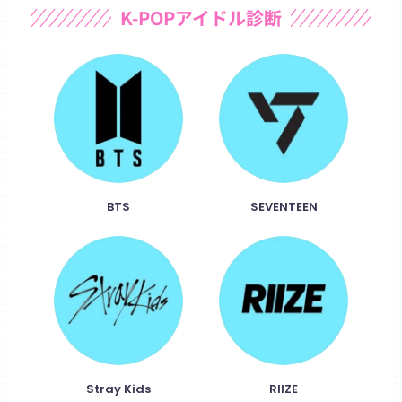
r
c
n
p
K-POPアイドル診断
e
e
e
y
a
b
L
d
o
i
s
o
n
k
k
BTS
SEVENTEEN
Stray Kids
RIIZE