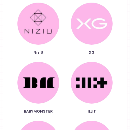
NiziU
XG
BABYMONSTER
ILLIT