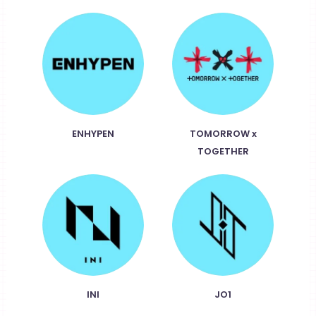
ENHYPEN
TOMORROW x
TOGETHER
INI
JO1