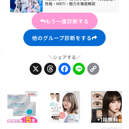
性格・MBTI・魅力を徹底解説
もう一度診断する
他のグループ診断をする
＼シェアする／
X
Threads
Facebook
Line
Copy
Link