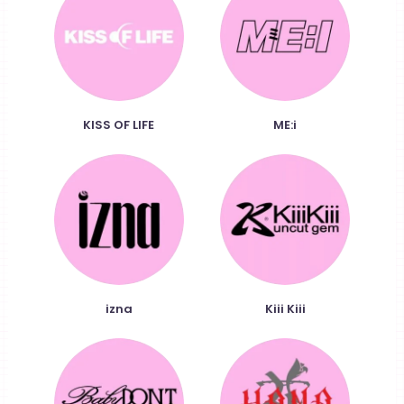
KISS OF LIFE
ME:i
izna
Kiii Kiii