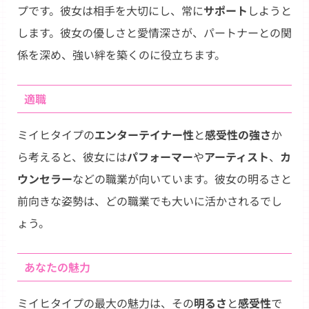
プです。彼女は相手を大切にし、常に
サポート
しようと
します。彼女の優しさと愛情深さが、パートナーとの関
係を深め、強い絆を築くのに役立ちます。
適職
ミイヒタイプの
エンターテイナー性
と
感受性の強さ
か
ら考えると、彼女には
パフォーマー
や
アーティスト
、
カ
ウンセラー
などの職業が向いています。彼女の明るさと
前向きな姿勢は、どの職業でも大いに活かされるでし
ょう。
あなたの魅力
ミイヒタイプの最大の魅力は、その
明るさ
と
感受性
で