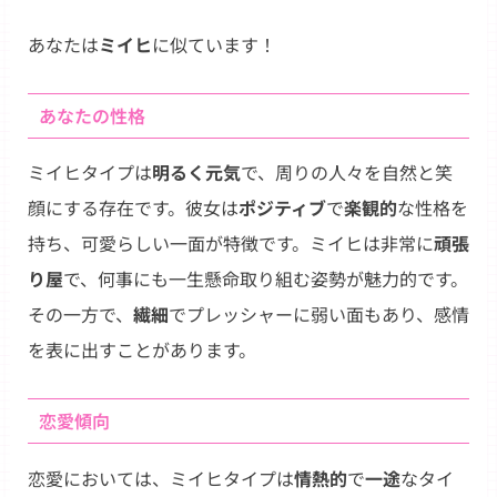
Link
あなたは
ミイヒ
に似ています！
あなたの性格
ミイヒタイプは
明るく元気
で、周りの人々を自然と笑
顔にする存在です。彼女は
ポジティブ
で
楽観的
な性格を
持ち、可愛らしい一面が特徴です。ミイヒは非常に
頑張
り屋
で、何事にも一生懸命取り組む姿勢が魅力的です。
その一方で、
繊細
でプレッシャーに弱い面もあり、感情
を表に出すことがあります。
恋愛傾向
恋愛においては、ミイヒタイプは
情熱的
で
一途
なタイ