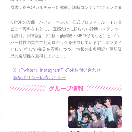
肩書：K-POPカルチャー研究家／診断コンテンツディレクタ
ー
K-POPの楽曲・パフォーマンス・公式プロフィール・インタ
ビュー資料をもとに、 直感だけに頼らない診断コンテンツ
を設計。回答設計（性格・価値観・MBTI傾向など）と メン
バー特性の突合で判定ロジックを作成しています。エンタメ
として“推し”の発見を応援しつつ、 情報の出典明記と更新履
歴の透明性を重視しています。
X（Twitter）
Instagram
TikTok
お問い合わせ
編集ポリシー
広告ポリシー
グループ情報