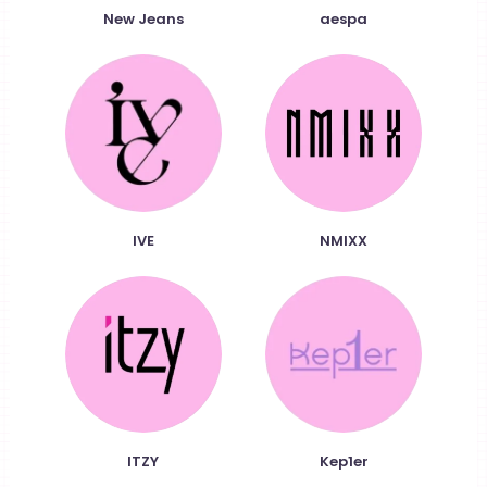
New Jeans
aespa
IVE
NMIXX
ITZY
Kep1er