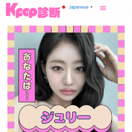
内
Japanese
▼
容
を
ス
キ
ッ
プ