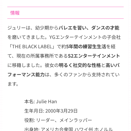
情報
ジュリーは、幼少期から
バレエを習い、ダンスの才能
を磨いてきました。YGエンターテインメントの子会社
「THE BLACK LABEL」で約
5年間の練習生生活
を経
て、現在の所属事務所である
S2エンターテインメント
に移籍しました。彼女の
明るく社交的な性格
と
高いパ
フォーマンス能力
は、多くのファンから支持されてい
ます。
本名: Julie Han
生年月日: 2000年3月29日
役割: リーダー、メインラッパー
出身地: アメリカ合衆国 ハワイ州 ホノルル