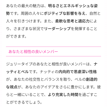
あなたの最大の魅力は、
明るさとエネルギッシュな姿
勢
です。周囲の人々に
ポジティブな影響を与え
、自然と
人々を引きつけます。また、
柔軟な思考と適応力
によ
り、さまざまな状況で
リーダーシップ
を発揮すること
ができます。
あなたと相性の良いメンバー
ジュリータイプのあなたと相性が良いメンバーは、
ナ
ッティとベル
です。ナッティの
内向的で思慮深い性格
が、あなたの社交性とバランスを取り、ベルの
創造的
な視点
が、あなたのアイデアをさらに豊かにします。彼
らと一緒にいることで、
より充実した時間
を過ごすこ
とができるでしょう。