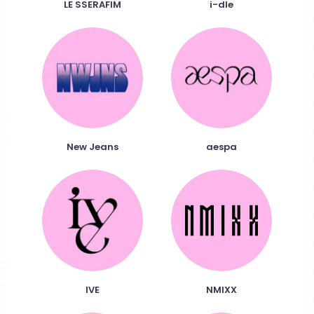
LE SSERAFIM
i-dle
New Jeans
aespa
IVE
NMIXX