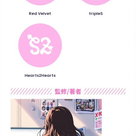
Red Velvet
tripleS
Hearts2Hearts
監修/著者