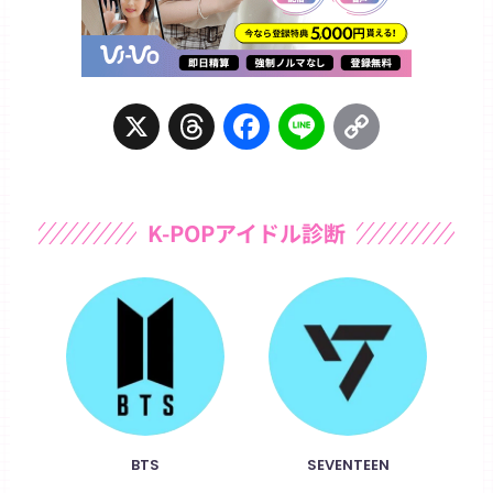
X
T
F
L
C
h
a
i
o
r
c
n
p
K-POPアイドル診断
e
e
e
y
a
b
L
d
o
i
s
o
n
k
k
BTS
SEVENTEEN