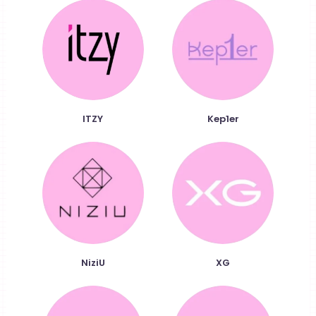
ITZY
Kep1er
NiziU
XG