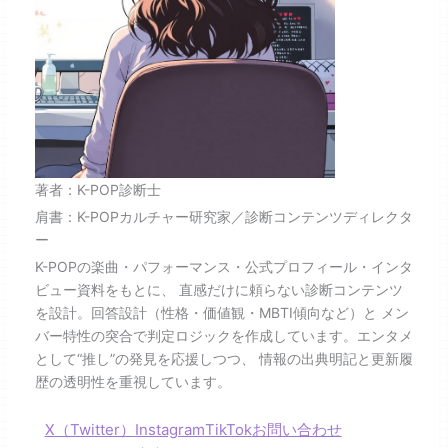
著者：K-POP診断士
肩書：K-POPカルチャー研究家／診断コンテンツディレクタ
ー
K-POPの楽曲・パフォーマンス・公式プロフィール・インタ
ビュー資料をもとに、 直感だけに頼らない診断コンテンツ
を設計。回答設計（性格・価値観・MBTI傾向など）と メン
バー特性の突合で判定ロジックを作成しています。エンタメ
として“推し”の発見を応援しつつ、 情報の出典明記と更新履
歴の透明性を重視しています。
X（Twitter）
Instagram
TikTok
お問い合わせ