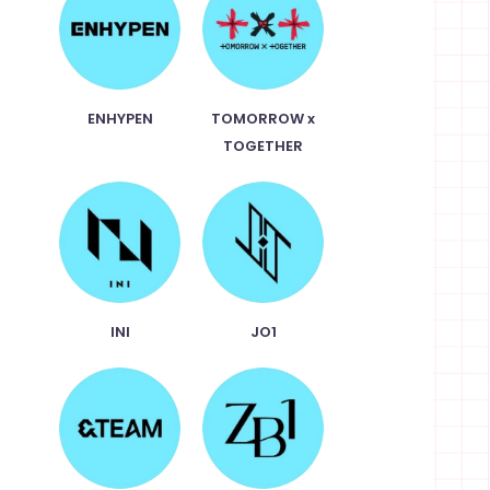
ENHYPEN
TOMORROW x
TOGETHER
INI
JO1