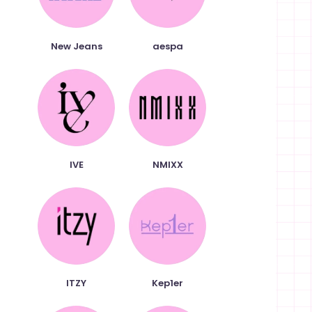
New Jeans
aespa
IVE
NMIXX
xt
ITZY
Kep1er