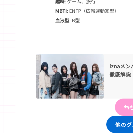
趣味
: ゲーム、旅行
MBTI
: ENFP（広報運動家型）
血液型
: B型
iznaメ
徹底解説
他のグ