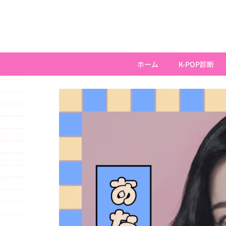
内
容
を
ス
キ
ホーム
K-POP診断
ッ
プ