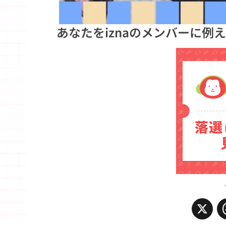
あなたをiznaのメンバーに例
X