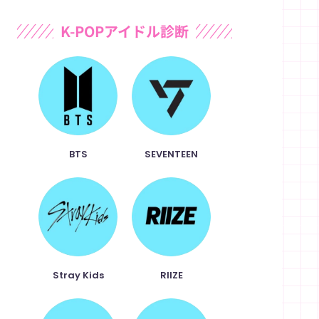
r
c
n
p
K-POPアイドル診断
e
e
e
y
a
b
L
d
o
i
s
o
n
BTS
SEVENTEEN
k
k
Stray Kids
RIIZE