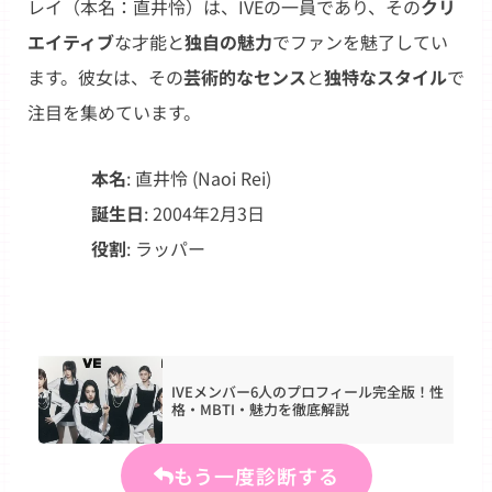
レイ（本名：直井怜）は、IVEの一員であり、その
クリ
エイティブ
な才能と
独自の魅力
でファンを魅了してい
ます。彼女は、その
芸術的なセンス
と
独特なスタイル
で
注目を集めています。
本名
: 直井怜 (Naoi Rei)
誕生日
: 2004年2月3日
役割
: ラッパー
IVEメンバー6人のプロフィール完全版！性
格・MBTI・魅力を徹底解説
もう一度診断する