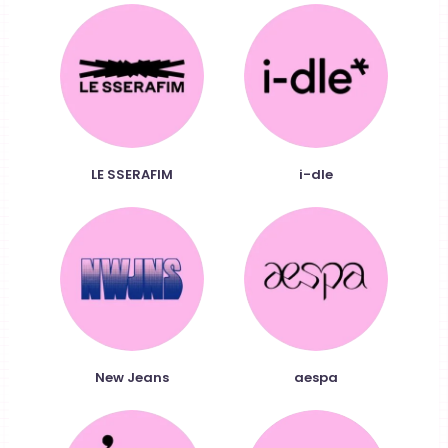
LE SSERAFIM
i-dle
New Jeans
aespa