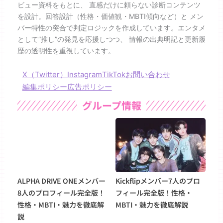
ビュー資料をもとに、 直感だけに頼らない診断コンテンツ
を設計。回答設計（性格・価値観・MBTI傾向など）と メン
バー特性の突合で判定ロジックを作成しています。エンタメ
として“推し”の発見を応援しつつ、 情報の出典明記と更新履
歴の透明性を重視しています。
X（Twitter）
Instagram
TikTok
お問い合わせ
編集ポリシー
広告ポリシー
グループ情報
ALPHA DRIVE ONEメンバー
Kickflipメンバー7人のプロ
8人のプロフィール完全版！
フィール完全版！性格・
性格・MBTI・魅力を徹底解
MBTI・魅力を徹底解説
説