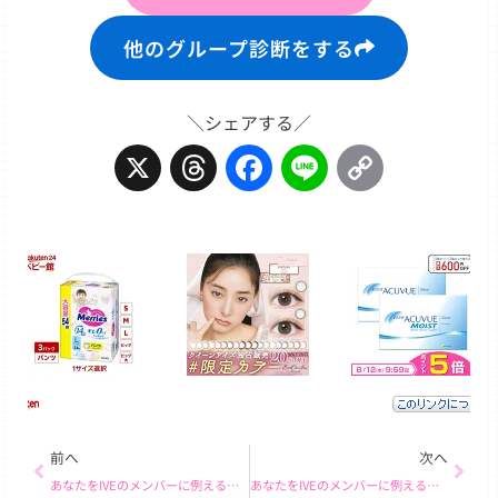
他のグループ診断をする
＼シェアする／
X
Threads
Facebook
Line
Copy
Link
Prev
Next
前へ
次へ
あなたをIVEのメンバーに例えると… ガウル！
あなたをIVEのメンバーに例えると… ウォニョン！