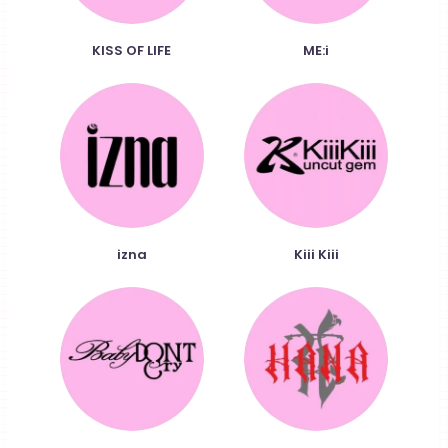
KISS OF LIFE
ME:i
izna
Kiii Kiii