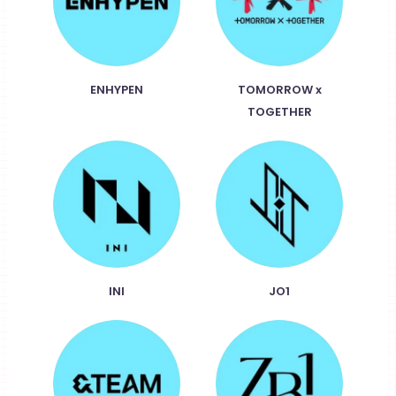
ENHYPEN
TOMORROW x
TOGETHER
INI
JO1