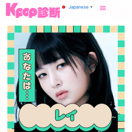
内
Japanese
▼
容
を
ス
キ
ッ
プ