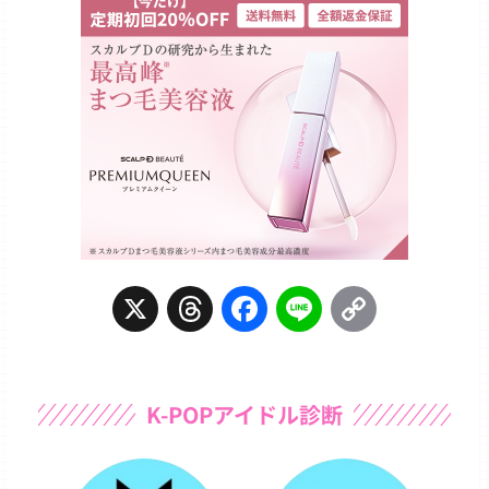
X
T
F
L
C
h
a
i
o
r
c
n
p
K-POPアイドル診断
e
e
e
y