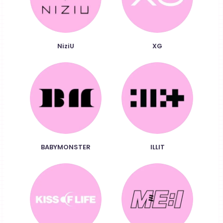
NiziU
XG
BABYMONSTER
ILLIT