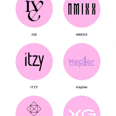
IVE
NMIXX
ITZY
Kep1er