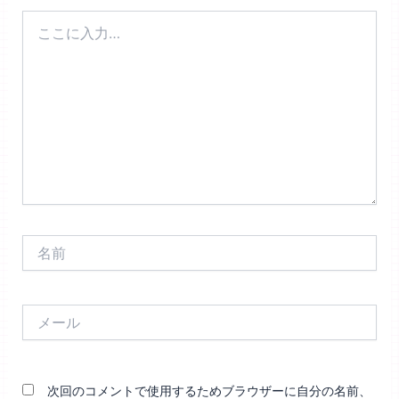
こ
こ
に
入
力…
名
前
メ
ー
ル
次回のコメントで使用するためブラウザーに自分の名前、