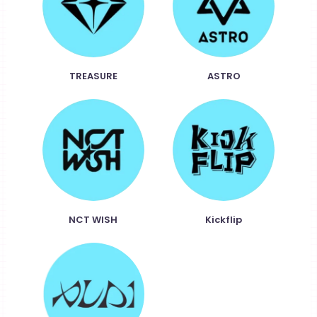
TREASURE
ASTRO
NCT WISH
Kickflip