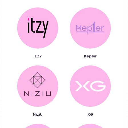
ITZY
Kep1er
NiziU
XG