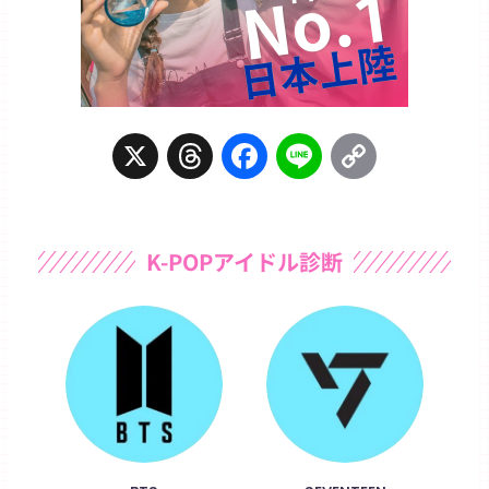
X
T
F
L
C
h
a
i
o
r
c
n
p
K-POPアイドル診断
e
e
e
y
a
b
L
d
o
i
s
o
n
k
k