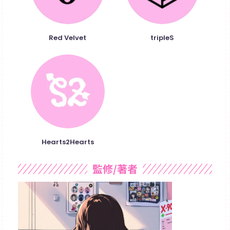
Red Velvet
tripleS
Hearts2Hearts
監修/著者