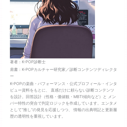
著者：K-POP診断士
肩書：K-POPカルチャー研究家／診断コンテンツディレクタ
ー
K-POPの楽曲・パフォーマンス・公式プロフィール・インタ
ビュー資料をもとに、 直感だけに頼らない診断コンテンツ
を設計。回答設計（性格・価値観・MBTI傾向など）と メン
バー特性の突合で判定ロジックを作成しています。エンタメ
として“推し”の発見を応援しつつ、 情報の出典明記と更新履
歴の透明性を重視しています。