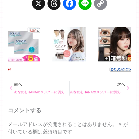
X
Threads
Facebook
Line
Copy
Link
Prev
Next
前へ
次へ
あなたをHANAのメンバーに例えると… MOMOKA！
あなたをHANAのメンバーに例えると… NAOKO！
コメントする
メールアドレスが公開されることはありません。
※
が
付いている欄は必須項目です