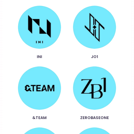
INI
JO1
&TEAM
ZEROBASEONE