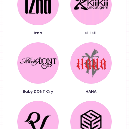
izna
Kiii Kiii
Baby DONT Cry
HANA