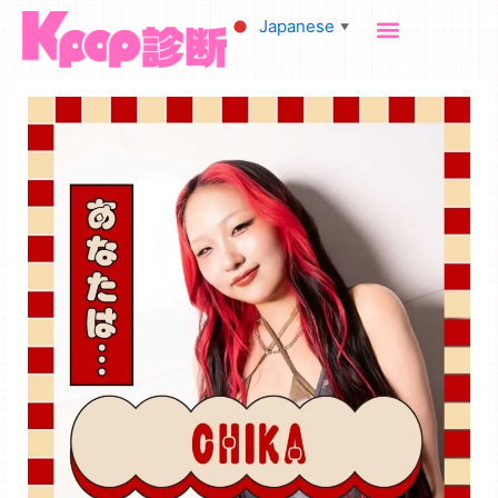
内
Japanese
▼
容
を
ス
キ
ッ
プ