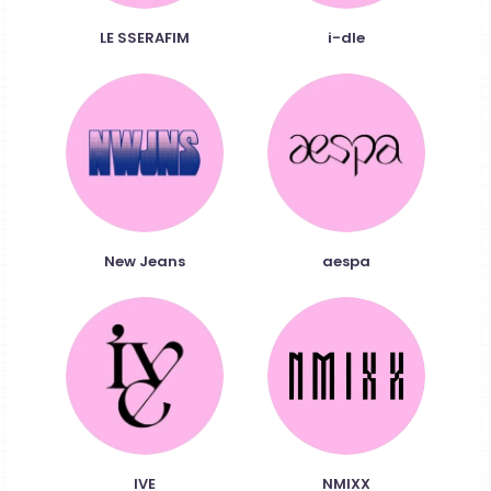
LE SSERAFIM
i-dle
New Jeans
aespa
IVE
NMIXX