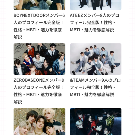
BOYNEXTDOORメンバー6
ATEEZメンバー8人のプロ
人のプロフィール完全版！
フィール完全版！性格・
性格・MBTI・魅力を徹底
MBTI・魅力を徹底解説
解説
ZEROBASEONEメンバー9
&TEAMメンバー9人のプロ
人のプロフィール完全版！
フィール完全版！性格・
性格・MBTI・魅力を徹底
MBTI・魅力を徹底解説
解説