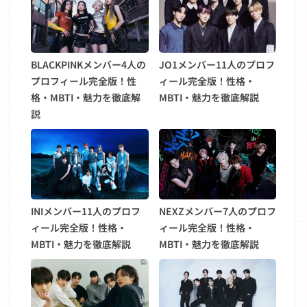
BLACKPINKメンバー4人の
JO1メンバー11人のプロフ
プロフィール完全版！性
ィール完全版！性格・
格・MBTI・魅力を徹底解
MBTI・魅力を徹底解説
説
INIメンバー11人のプロフ
NEXZメンバー7人のプロフ
ィール完全版！性格・
ィール完全版！性格・
MBTI・魅力を徹底解説
MBTI・魅力を徹底解説