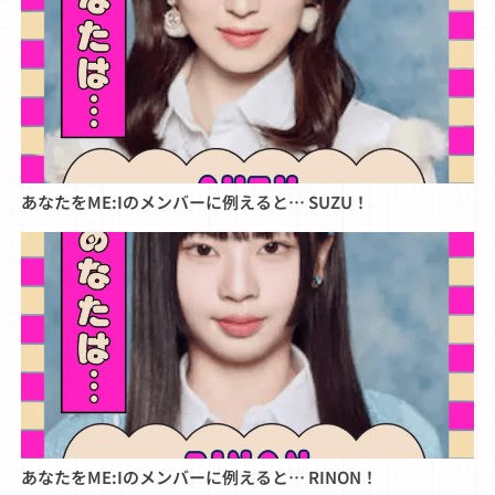
あなたをME:Iのメンバーに例えると… SUZU！
あなたをME:Iのメンバーに例えると… RINON！