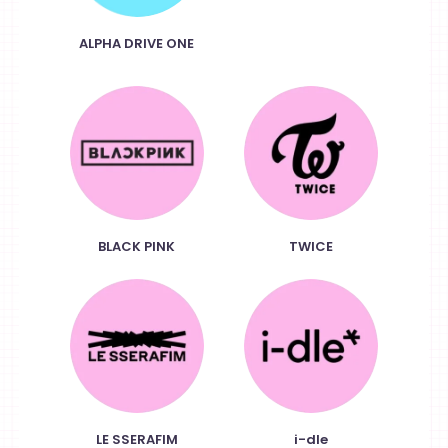
ALPHA DRIVE ONE
BLACK PINK
TWICE
LE SSERAFIM
i-dle