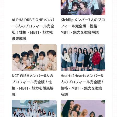
ALPHA DRIVE ONEメンバ
Kickflipメンバー7人のプロ
ー8人のプロフィール完全
フィール完全版！性格・
版！性格・MBTI・魅力を
MBTI・魅力を徹底解説
徹底解説
NCT WISHメンバー6人の
Hearts2Heartsメンバー8
プロフィール完全版！性
人のプロフィール完全版！
格・MBTI・魅力を徹底解
性格・MBTI・魅力を徹底
説
解説