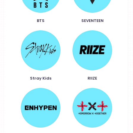
BTS
SEVENTEEN
Stray Kids
RIIZE