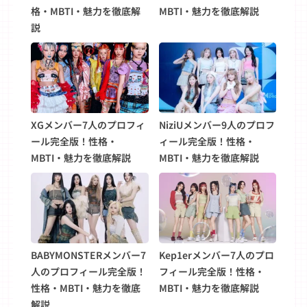
格・MBTI・魅力を徹底解
MBTI・魅力を徹底解説
説
XGメンバー7人のプロフィ
NiziUメンバー9人のプロフ
ール完全版！性格・
ィール完全版！性格・
MBTI・魅力を徹底解説
MBTI・魅力を徹底解説
BABYMONSTERメンバー7
Kep1erメンバー7人のプロ
人のプロフィール完全版！
フィール完全版！性格・
性格・MBTI・魅力を徹底
MBTI・魅力を徹底解説
解説