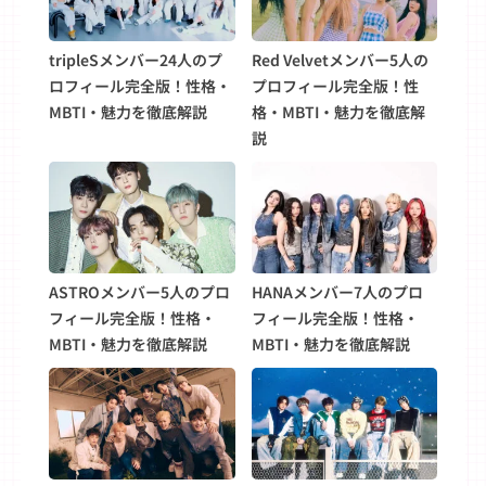
tripleSメンバー24人のプ
Red Velvetメンバー5人の
ロフィール完全版！性格・
プロフィール完全版！性
MBTI・魅力を徹底解説
格・MBTI・魅力を徹底解
説
ASTROメンバー5人のプロ
HANAメンバー7人のプロ
フィール完全版！性格・
フィール完全版！性格・
MBTI・魅力を徹底解説
MBTI・魅力を徹底解説