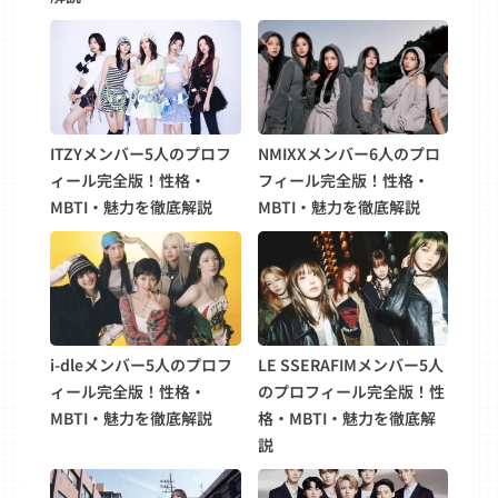
ITZYメンバー5人のプロフ
NMIXXメンバー6人のプロ
ィール完全版！性格・
フィール完全版！性格・
MBTI・魅力を徹底解説
MBTI・魅力を徹底解説
i-dleメンバー5人のプロフ
LE SSERAFIMメンバー5人
ィール完全版！性格・
のプロフィール完全版！性
MBTI・魅力を徹底解説
格・MBTI・魅力を徹底解
説