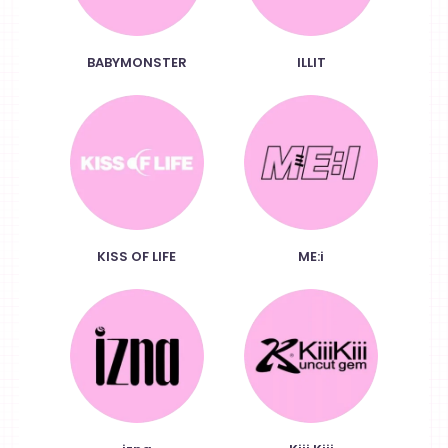
BABYMONSTER
ILLIT
KISS OF LIFE
ME:i