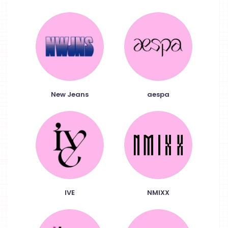
New Jeans
aespa
IVE
NMIXX