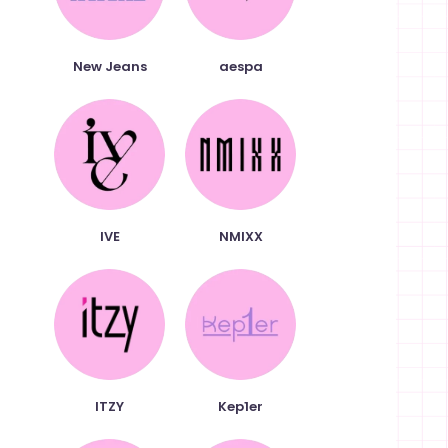
New Jeans
aespa
IVE
NMIXX
xt
ITZY
Kep1er