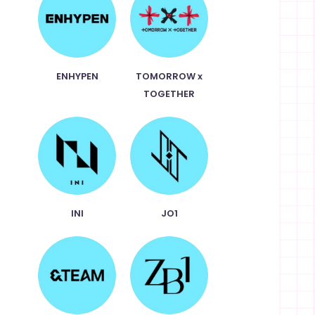
ENHYPEN
TOMORROW x
TOGETHER
INI
JO1