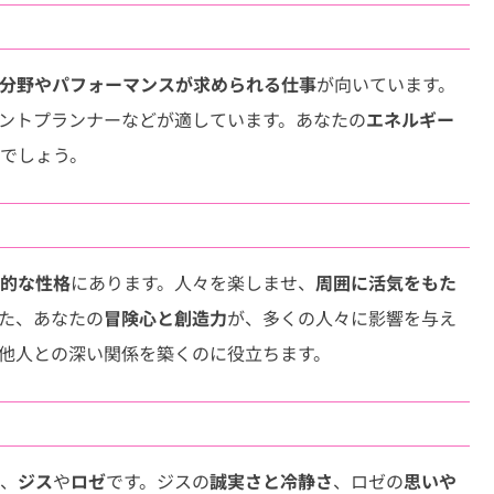
分野やパフォーマンスが求められる仕事
が向いています。
ントプランナーなどが適しています。あなたの
エネルギー
でしょう。
的な性格
にあります。人々を楽しませ、
周囲に活気をもた
た、あなたの
冒険心と創造力
が、多くの人々に影響を与え
他人との深い関係を築くのに役立ちます。
、
ジス
や
ロゼ
です。ジスの
誠実さと冷静さ
、ロゼの
思いや