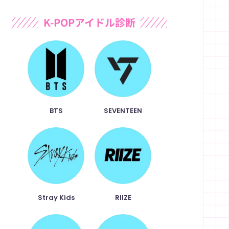
r
c
n
p
K-POPアイドル診断
e
e
e
y
a
b
L
d
o
i
s
o
n
BTS
SEVENTEEN
k
k
Stray Kids
RIIZE