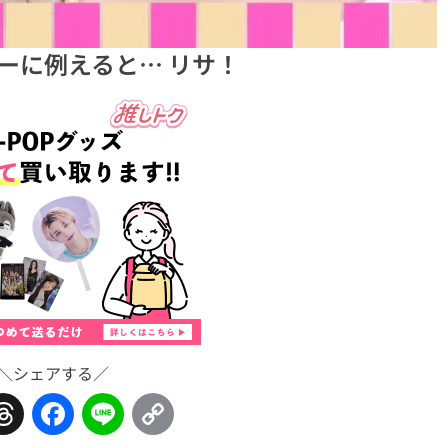
ンバーに例えると… リサ！
＼シェアする／
Threads
Facebook
Line
Copy