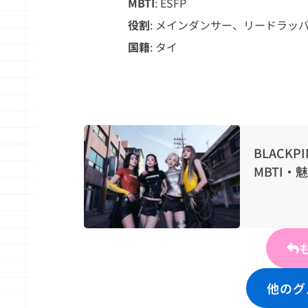
MBTI
: ESFP
役割
: メインダンサー、リードラッ
国籍
: タイ
BLACK
MBTI・
他のグ