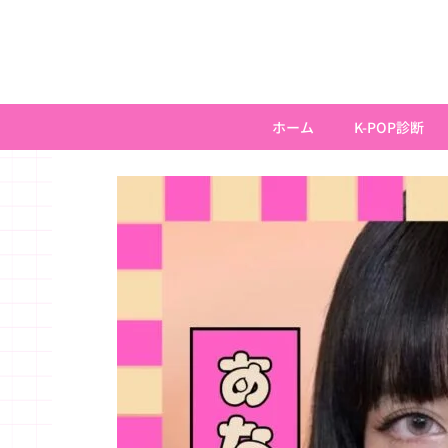
内
容
を
ス
キ
ホーム
K-POP診断
ッ
プ