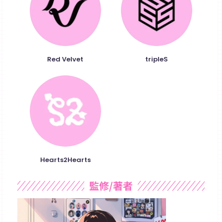
Red Velvet
tripleS
Hearts2Hearts
監修/著者