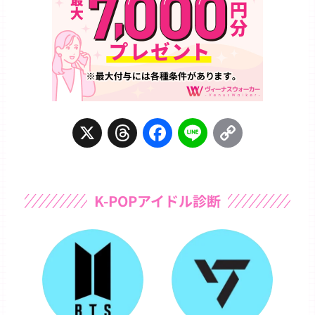
X
T
F
L
C
h
a
i
o
r
c
n
p
K-POPアイドル診断
e
e
e
y
a
b
L
d
o
i
s
o
n