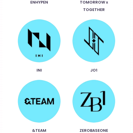
ENHYPEN
TOMORROW x
TOGETHER
INI
JO1
&TEAM
ZEROBASEONE