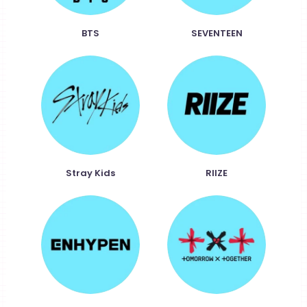
k
k
BTS
SEVENTEEN
Stray Kids
RIIZE