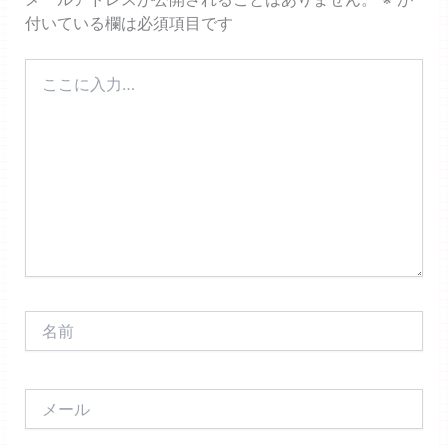
付いている欄は必須項目です
こ
こ
に
入
力…
名
前
メ
ー
ル