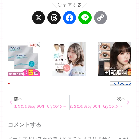
＼シェアする／
X
Threads
Facebook
Line
Copy
Link
Prev
Next
前へ
次へ
あなたをBaby DONT Cryのメンバーに例えると… イヒョン
あなたをBaby DONT Cryのメンバーに例えると… ミア
コメントする
メールアドレスが公開されることはありません。
※
が