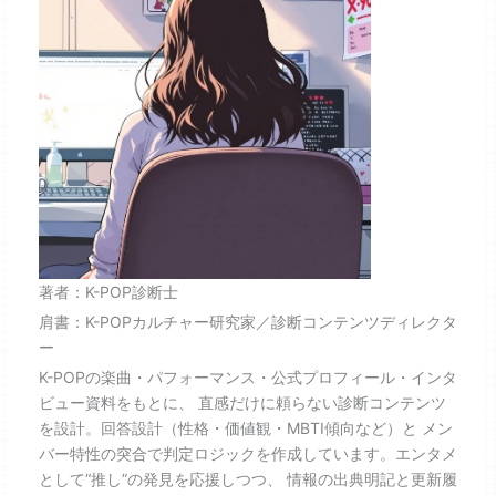
著者：K-POP診断士
肩書：K-POPカルチャー研究家／診断コンテンツディレクタ
ー
K-POPの楽曲・パフォーマンス・公式プロフィール・インタ
ビュー資料をもとに、 直感だけに頼らない診断コンテンツ
を設計。回答設計（性格・価値観・MBTI傾向など）と メン
バー特性の突合で判定ロジックを作成しています。エンタメ
として“推し”の発見を応援しつつ、 情報の出典明記と更新履