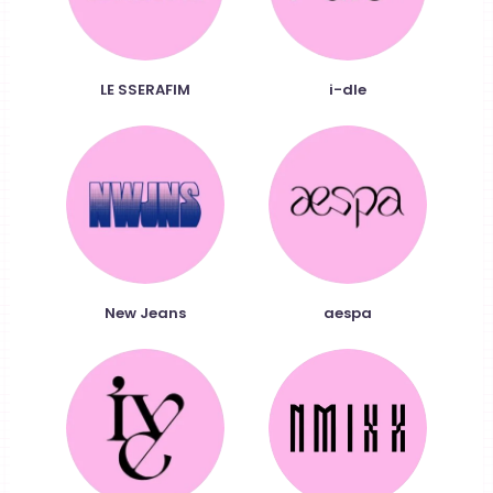
LE SSERAFIM
i-dle
New Jeans
aespa