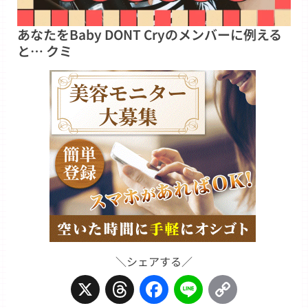
あなたをBaby DONT Cryのメンバーに例える
と… クミ
＼シェアする／
X
Threads
Facebook
Line
Copy