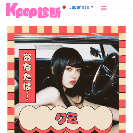
内
Japanese
▼
容
を
ス
キ
ッ
プ