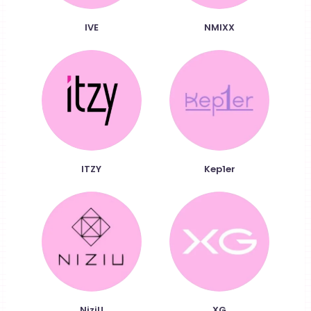
IVE
NMIXX
ITZY
Kep1er
NiziU
XG